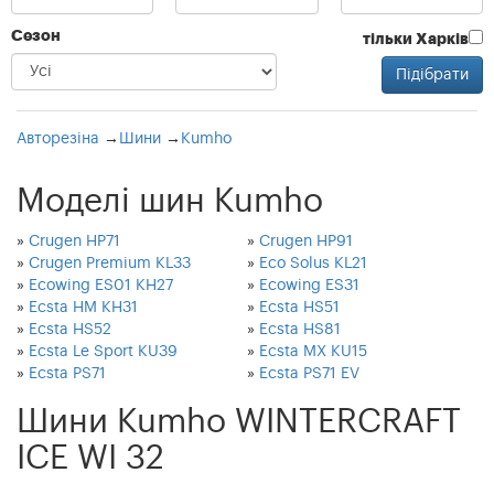
Сезон
тільки Харків
Авторезіна
→
Шини
→
Kumho
Моделі шин Kumho
»
Crugen HP71
»
Crugen HP91
»
Crugen Premium KL33
»
Eco Solus KL21
»
Ecowing ES01 KH27
»
Ecowing ES31
»
Ecsta HM KH31
»
Ecsta HS51
»
Ecsta HS52
»
Ecsta HS81
»
Ecsta Le Sport KU39
»
Ecsta MX KU15
»
Ecsta PS71
»
Ecsta PS71 EV
»
Ecsta PS91
»
Ecsta SEVEN KU23
Шини Kumho WINTERCRAFT
»
Ecsta STX KL12
»
Ecsta Spt KU31
»
Ecsta X3 KL17
»
Ecsta XS KU36
ICE WI 32
»
I Zen KW22
»
I Zen KW27
»
I Zen KW31
»
I Zen RV KC15