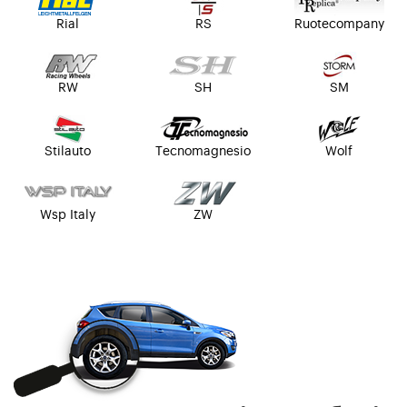
Rial
RS
Ruotecompany
RW
SH
SM
Stilauto
Tecnomagnesio
Wolf
Wsp Italy
ZW