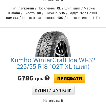
Наявність:
8
Тип:
легковий
/ Посилення:
XL
/ Шип:
шип
/ Марка:
Kumho
/ Висота:
60
​​/ Ширина:
215
/ Радіус:
17
/ Сезон:
зимова
/ Індекс навантаження:
100
/ Індекс швидкості:
T
/
Kumho WinterCraft Ice WI-32
225/55 R18 102T XL (шип)
6786
ПРИДБАТИ
грн.
КУПИТИ ЗА 1 КЛIК
Наявність:
8