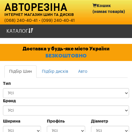
АВТОРЕЗІНА
Кошик
(немає товарів)
ІНТЕРНЕТ МАГАЗИН ШИН ТА ДИСКІВ
(068) 240-40-41
•
(099) 240-40-41
КАТАЛОГ
ШИНИ
Доставка у будь-яке місто України
БЕЗКОШТОВНО
ДИСКИ
ОПЛАТА ТА ДОСТАВКА
Підбір Шин
Підбір дисків
Авто
Тип
КОНТАКТИ
Бренд
Ширина
Профіль
Діаметр