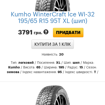
Kumho WinterCraft Ice WI-32
195/65 R15 95T XL (шип)
3791
ПРИДБАТИ
грн.
КУПИТИ ЗА 1 КЛIК
Наявність:
20
Тип:
легковий
/ Посилення:
XL
/ Шип:
шип
/ Марка:
Kumho
/ Висота:
65
/ Ширина:
195
/ Радіус:
15
/ Сезон:
зимова
/ Індекс навантаження:
95
/ Індекс швидкості:
T
/