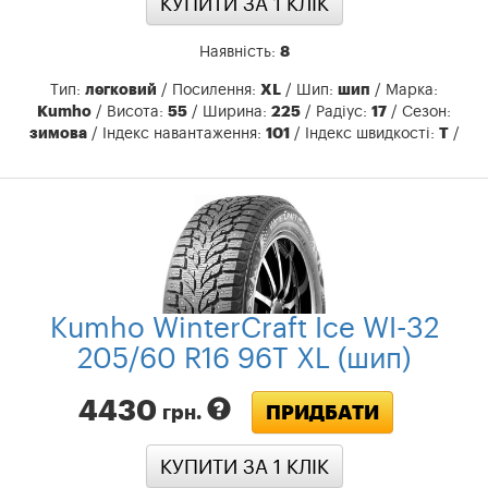
КУПИТИ ЗА 1 КЛIК
Наявність:
8
Тип:
легковий
/ Посилення:
XL
/ Шип:
шип
/ Марка:
Kumho
/ Висота:
55
/ Ширина:
225
/ Радіус:
17
/ Сезон:
зимова
/ Індекс навантаження:
101
/ Індекс швидкості:
T
/
Kumho WinterCraft Ice WI-32
205/60 R16 96T XL (шип)
4430
ПРИДБАТИ
грн.
КУПИТИ ЗА 1 КЛIК