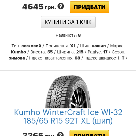
4645
ПРИДБАТИ
грн.
КУПИТИ ЗА 1 КЛIК
Наявність:
8
Тип:
легковий
/ Посилення:
XL
/ Шип:
нешип
/ Марка:
Kumho
/ Висота:
55
/ Ширина:
215
/ Радіус:
17
/ Сезон:
зимова
/ Індекс навантаження:
98
/ Індекс швидкості:
T
/
Kumho WinterCraft Ice WI-32
185/65 R15 92T XL (шип)
3365