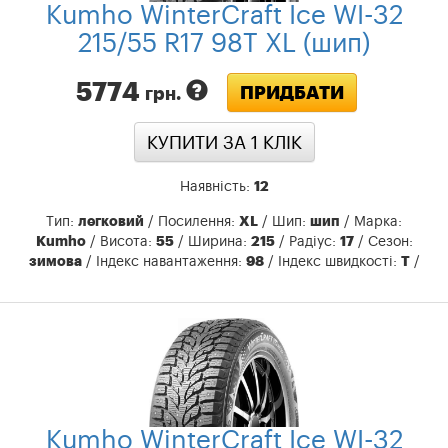
Kumho WinterCraft Ice WI-32
215/55 R17 98T XL (шип)
5774
ПРИДБАТИ
грн.
КУПИТИ ЗА 1 КЛIК
Наявність:
12
Тип:
легковий
/ Посилення:
XL
/ Шип:
шип
/ Марка:
Kumho
/ Висота:
55
/ Ширина:
215
/ Радіус:
17
/ Сезон:
зимова
/ Індекс навантаження:
98
/ Індекс швидкості:
T
/
Kumho WinterCraft Ice WI-32