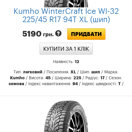
Kumho WinterCraft Ice WI-32
225/45 R17 94T XL (шип)
5190
ПРИДБАТИ
грн.
КУПИТИ ЗА 1 КЛIК
Наявність:
12
Тип:
легковий
/ Посилення:
XL
/ Шип:
шип
/ Марка:
Kumho
/ Висота:
45
/ Ширина:
225
/ Радіус:
17
/ Сезон:
зимова
/ Індекс навантаження:
94
/ Індекс швидкості:
T
/