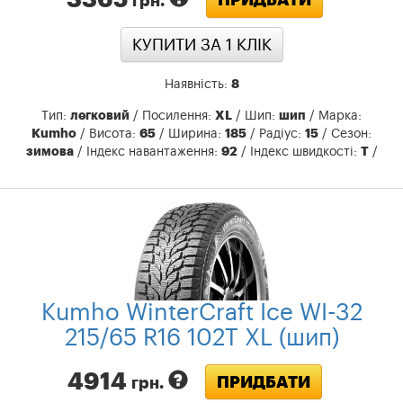
ПРИДБАТИ
грн.
КУПИТИ ЗА 1 КЛIК
Наявність:
8
Тип:
легковий
/ Посилення:
XL
/ Шип:
шип
/ Марка:
Kumho
/ Висота:
65
/ Ширина:
185
/ Радіус:
15
/ Сезон:
зимова
/ Індекс навантаження:
92
/ Індекс швидкості:
T
/
Kumho WinterCraft Ice WI-32
215/65 R16 102T XL (шип)
4914
ПРИДБАТИ
грн.