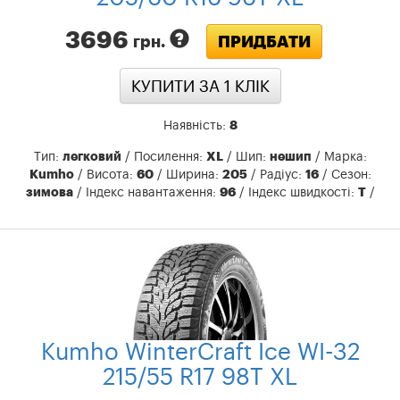
3696
ПРИДБАТИ
грн.
КУПИТИ ЗА 1 КЛIК
Наявність:
8
Тип:
легковий
/ Посилення:
XL
/ Шип:
нешип
/ Марка:
Kumho
/ Висота:
60
​​/ Ширина:
205
/ Радіус:
16
/ Сезон:
зимова
/ Індекс навантаження:
96
/ Індекс швидкості:
T
/
Kumho WinterCraft Ice WI-32
215/55 R17 98T XL