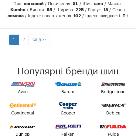
Тип:
легковий
/ Посилення:
XL
/ Шип:
шип
/ Марка:
Kumho
/ Висота:
55
/ Ширина:
225
/ Радіус:
18
/ Сезон:
зимова
/ Індекс навантаження:
102
/ Індекс швидкості:
T
/
1
2
слід >>
Популярні бренди шин
Avon
Barum
Bridgestone
Continental
Cooper
Debica
Dunlop
Falken
Fulda