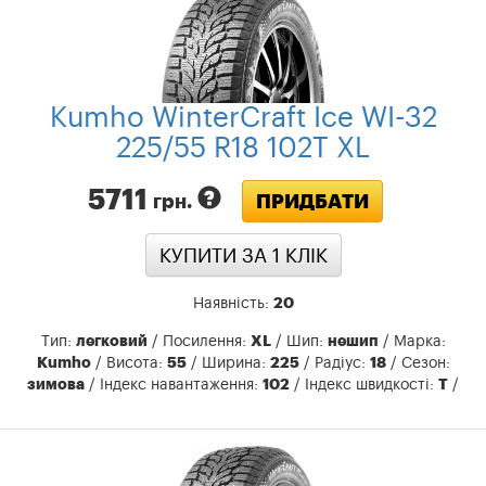
Kumho WinterCraft Ice WI-32
225/55 R18 102T XL
5711
ПРИДБАТИ
грн.
КУПИТИ ЗА 1 КЛIК
Наявність:
20
Тип:
легковий
/ Посилення:
XL
/ Шип:
нешип
/ Марка:
Kumho
/ Висота:
55
/ Ширина:
225
/ Радіус:
18
/ Сезон:
зимова
/ Індекс навантаження:
102
/ Індекс швидкості:
T
/