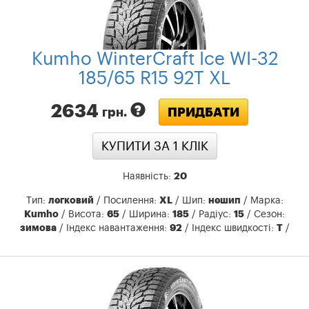
Kumho WinterCraft Ice WI-32
185/65 R15 92T XL
2634
ПРИДБАТИ
грн.
КУПИТИ ЗА 1 КЛIК
Наявність:
20
Тип:
легковий
/ Посилення:
XL
/ Шип:
нешип
/ Марка:
Kumho
/ Висота:
65
/ Ширина:
185
/ Радіус:
15
/ Сезон:
зимова
/ Індекс навантаження:
92
/ Індекс швидкості:
T
/