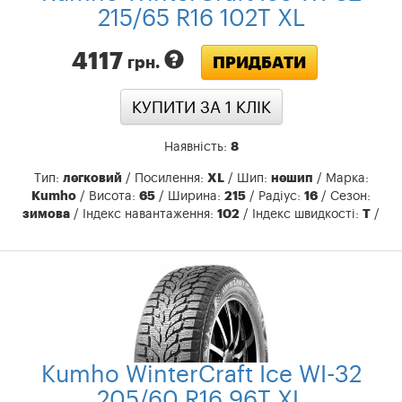
215/65 R16 102T XL
4117
ПРИДБАТИ
грн.
КУПИТИ ЗА 1 КЛIК
Наявність:
8
Тип:
легковий
/ Посилення:
XL
/ Шип:
нешип
/ Марка:
Kumho
/ Висота:
65
/ Ширина:
215
/ Радіус:
16
/ Сезон:
зимова
/ Індекс навантаження:
102
/ Індекс швидкості:
T
/
Kumho WinterCraft Ice WI-32
205/60 R16 96T XL