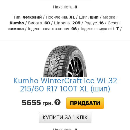
Наявність:
8
Тип:
легковий
/ Посилення:
XL
/ Шип:
шип
/ Марка:
Kumho
/ Висота:
60
​​/ Ширина:
205
/ Радіус:
16
/ Сезон:
зимова
/ Індекс навантаження:
96
/ Індекс швидкості:
T
/
Kumho WinterCraft Ice WI-32
215/60 R17 100T XL (шип)
5655
ПРИДБАТИ
грн.
КУПИТИ ЗА 1 КЛIК