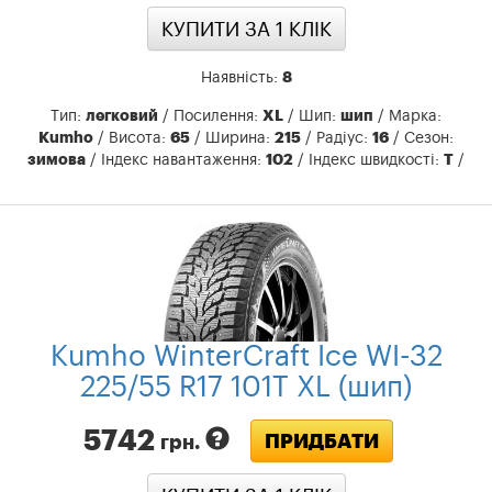
КУПИТИ ЗА 1 КЛIК
Наявність:
8
Тип:
легковий
/ Посилення:
XL
/ Шип:
шип
/ Марка:
Kumho
/ Висота:
65
/ Ширина:
215
/ Радіус:
16
/ Сезон:
зимова
/ Індекс навантаження:
102
/ Індекс швидкості:
T
/
Kumho WinterCraft Ice WI-32
225/55 R17 101T XL (шип)
5742
ПРИДБАТИ
грн.